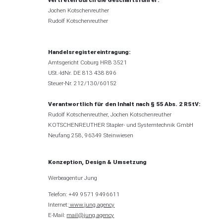
Jochen Kotschenreuther
Rudolf Kotschenreuther
Handelsregistereintragung:
Amtsgericht Coburg HRB 3521
USt.-IdNr. DE 813 438 896
Steuer-Nr. 212/130/60152
Verantwortlich für den Inhalt nach § 55 Abs. 2 RStV:
Rudolf Kotschenreuther, Jochen Kotschenreuther
KOTSCHENREUTHER Stapler- und Systemtechnik GmbH
Neufang 258, 96349 Steinwiesen
Konzeption, Design & Umsetzung
Werbeagentur Jung
Telefon: +49 9571 9496611
Internet:
www.jung.agency
E-Mail:
mail@jung.agency