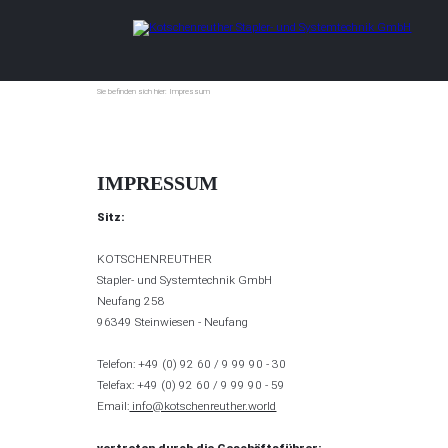
Sie befinden sich hier:
Sie befinden sich hier:
Impressum
Impressum
IMPRESSUM
Sitz:
KOTSCHENREUTHER
Stapler- und Systemtechnik GmbH
Neufang 258
96349 Steinwiesen - Neufang
Telefon: +49 (0) 92 60 / 9 99 90 - 30
Telefax: +49 (0) 92 60 / 9 99 90 - 59
Email:
info@kotschenreuther.world
vertreten durch die Geschäftsführer: