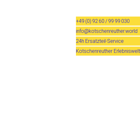
+49 (0) 92 60 / 99 99 030
info@kotschenreuther.world
24h Ersatzteil-Service
Kotschenreuther Erlebniswelt