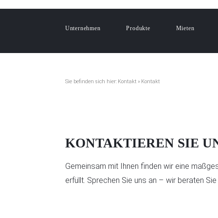
Unternehmen
Produkte
Mieten
Sie befinden sich hier:
Kontakt
»
Kontakt
Sie befinden sich hier:
Kontakt
»
Kontakt
KONTAKTIEREN SIE U
Gemeinsam mit Ihnen finden wir eine maßges
erfüllt. Sprechen Sie uns an – wir beraten Sie