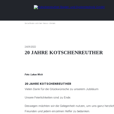
Sie befinden sich hier:
Sie befinden sich hier:
News
News
»
»
Details
Details
24.09.2022
20 JAHRE KOTSCHENREUTHER
Foto: Lukas Wich
20 JAHRE KOTSCHENREUTHER
Vielen Dank für die Glückwünsche zu unserem Jubiläum
Unsere Feierlichkeiten sind zu Ende.
Deswegen möchten wir die Gelegenheit nutzen, um uns ganz herzlich 
Freunden und jedem einzelnen Helfer zu bedanken.